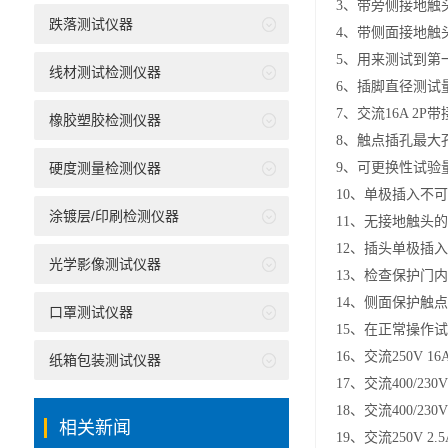
3
、带旁侧接地触
跌落测试仪器
4
、带侧面接地触
5
、用来测试到第
线材测试检测仪器
6
、插脚直径测试
7
、交流16A 2P
橡胶塑胶检测仪器
8
、触点插孔最大
硬度测量检测仪器
9
、可更换性试验
10
、单极插入不可
涂镀层/印刷检测仪器
11
、无接地触头的
12
、插头单极插入
光学影像测试仪器
13
、检查保护门内
14
、侧面保护触点
口罩测试仪器
15
、在正常操作试
16
、交流250V 
纸箱包装测试仪器
17
、交流400/23
18
、交流400/23
相关新闻
19
、交流250V 2