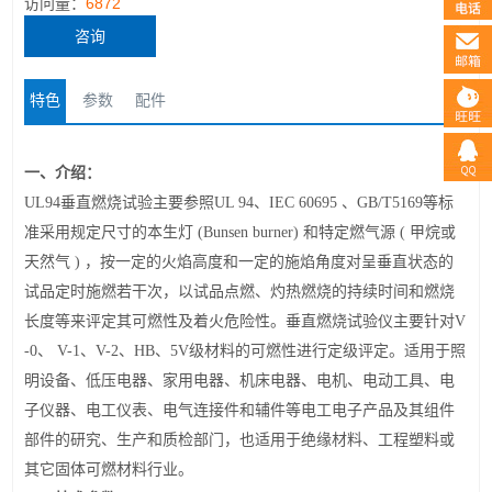
访问量：
6872
咨询
特色
参数
配件
一
、
介绍：
UL94
垂直燃烧试验主要参照UL 94、IEC 60695 、GB/T5169等标
准采用规定尺寸的本生灯 (Bunsen burner) 和特定燃气源 ( 甲烷或
天然气 ) ，按一定的火焰高度和一定的施焰角度对呈垂直状态的
试品定时施燃若干次，以试品点燃、灼热燃烧的持续时间和燃烧
长度等来评定其可燃性及着火危险性。垂直燃烧试验仪主要针对V
-0、 V-1、V-2、HB、5V级材料的可燃性进行定级评定。适用于照
明设备、低压电器、家用电器、机床电器、电机、电动工具、电
子仪器、电工仪表、电气连接件和辅件等电工电子产品及其组件
部件的研究、生产和质检部门，也适用于绝缘材料、工程塑料或
其它固体可燃材料行业。