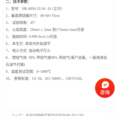
二
、
技术参数：
1
、型号：HK-8056 UL94（0.1立方）
2
、垂直燃烧箱尺寸：40×60×35cm
3、 试验倾角：45°
4、 火焰高度：20mm ± 2mm 到175mm±1mm可调
5、 施焰时间: 0-999.9s±0.1s可调
6、 本生灯: 具有内外焰调节
7、 电火方式: 自动电子打火
8
、 燃烧气体: 98% 甲烷气或98% 丙烷气(客户自备，一般用液化
石油气代替)
9、温度测试范围：0~1000
℃
10
、 参照标准：UL 94、IEC 60695 、GB/T5169。
上一个：
全自动电磁式振动试验台HK-EV-230