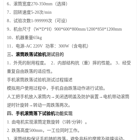
6
．滚筒宽度270-350mm（选择）
7
．回转速度5-20次/min
8
．试验次数1-999999次（可设）
9
．机台尺寸（W*D*H）900*600*800mm/1200*850*1200mm
10
．机器重量65kg
11
．电源-AC 220V 功率：300W（含电机）
三、
滚筒跌落试验机
测试目的
1
．外壳的耐用程度。 2．内部结构抗（重）摔的性能。 3．经受
重复自由跌落的适应性。
手机滚筒跌落试验机测试过程描述
模拟用户使用过程中，手机自由跌落动作进行试验。
人工把手机放入滚筒内→关闭透明盖及防护装置→电机带动滚筒
逆时针旋转→转动一周跌落两次。
四、
手机滚筒落
下
试验机
功能实现
1.
由电机实现滚筒定数旋转（5转/分钟）。
2.
跌落高度500mm，一工位同时工作。
3
．滚筒结构保证手机随机跌落，避免非标的摩擦及碰撞运动。