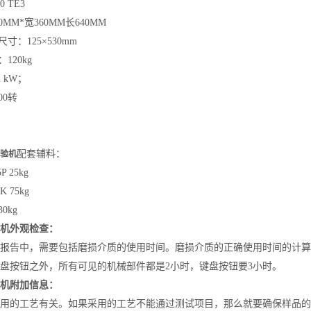
0 TE3
MM*宽360MM长640MM
：125×530mm
120kg
 kW；
00转
配套辅料：
验机
 25kg
 75kg
0kg
机
外观检查：
报告中，需要包括磨损介质的使用时间。磨损介质的正确使用时间的计算
盘按钮之外，所有可见的机械部件都是2小时，键盘按钮要3小时。
机
附加信息：
用的工艺有关。如果采用的工艺不能通过测试项目，那么就要确保样品的