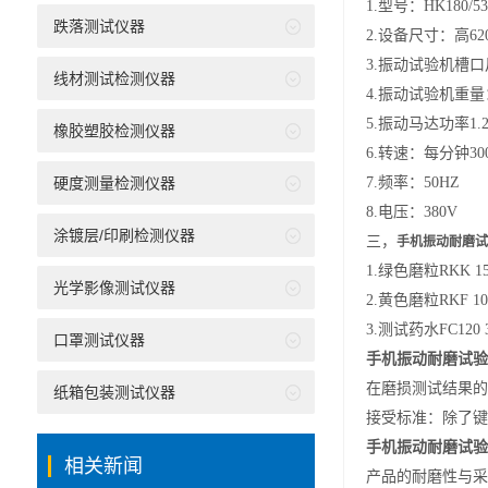
1.
型号：HK180/53
跌落测试仪器
2.
设备尺寸：高620
3.
振动试验机槽口尺寸
线材测试检测仪器
4.
振动试验机重量：
5.
振动马达功率1.2
橡胶塑胶检测仪器
6.
转速：每分钟30
硬度测量检测仪器
7.
频率：50HZ
8.
电压：380V
涂镀层/印刷检测仪器
三，
手机振动耐磨试
1.绿色磨粒RKK 15P
光学影像测试仪器
2.黄色磨粒RKF 10K
3.测试药水FC120 3
口罩测试仪器
手机振动耐磨试验
在磨损测试结果的
纸箱包装测试仪器
接受标准：除了键
手机振动耐磨试验
相关新闻
产品的耐磨性与采