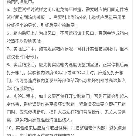
箱内的湿度巾。
5、放置试样时试样之间应避免挤压碰撞，需要时应使用固定件将
试样固定到箱内搁板上。需要引出到箱外的电缆线应尽量采用柔
软线径小的导线，引线后塞牢橡胶塞。
6、箱内后壁上方为出风口，不可遮挡该出风口，否则会造成箱内
冷热不均影响实验。
7、实验过程中，如需观察箱内状况，可打开实验箱照明灯，但不
建议长时间开灯。
8、实验结束后，应先将实验箱内温度调整到室温，正常停机后再
打开箱门。实验箱内温度0C以下或40"C以上时，应避免打开箱
门，否则易造成箱内蒸发器等部位结霜结冰损坏机器或高温蒸汽
溢出造成烫伤。
9、实验过程中，如非必要严禁打开实验箱门，否则可能会引起人
身伤害、系统误动作甚至损坏实验箱。紧急情况需要立即打开箱
门时，应先停机断电，操作人员站在箱门背后操作，无关人员远
离，避免箱内高低温蒸汽溢出伤人。
10、实验结束后应及时取出试样，打扫整理箱体内部，避免遗漏
物品。实验箱内不得储存试样或物品。