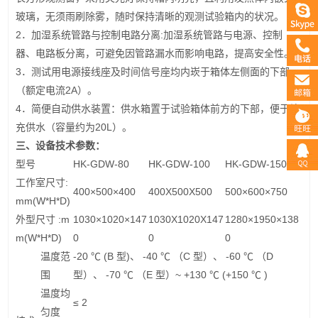
玻璃，无须雨刷除雾，随时保持清晰的观测试验箱内的状况。
2．加湿系统管路与控制电路分离:加湿系统管路与电源、控制
器、电路板分离，可避免因管路漏水而影响电路，提高安全性。
3．测试用电源接线座及时间信号座均内崁于箱体左侧面的下部
（额定电流2A）。
4．简便自动供水装置：供水箱置于试验箱体前方的下部，便于补
充供水（容量约为20L）。
三、设备技术参数：
型号
HK-GDW-80
HK-GDW-100
HK-GDW-150
工作室尺寸:
400×500×400
400X500X500
500×600×750
mm(W*H*D)
外型尺寸 :m
1030×1020×147
1030X1020X147
1280×1950×138
m(W*H*D)
0
0
0
温度范
-20 ℃ (B 型)、 -40 ℃ （C 型）、 -60 ℃ （D
围
型）、 -70 ℃ （E 型）~ +130 ℃ (+150 ℃ )
温度均
≤ 2
匀度