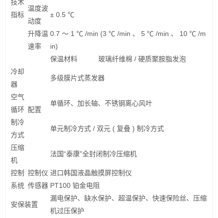
技术
温度波
指标
± 0.5 ℃
动度
升降温
0.7 ～ 1 ℃ /min (3 ℃ /min 、 5 ℃ /min 、 10 ℃ /m
速率
in)
保温材料
玻璃纤维棉 / 硬质聚胺脂发泡
冷却
多级膜片式蒸发器
器
空气
单循环、加长轴、不锈钢离心风叶
循环
配置
制冷
单元制冷方式 / 双元 ( 复叠 ) 制冷方式
方式
压缩
法国“泰康”全封闭制冷压缩机
机
控制
控制仪
进口韩国液晶触摸屏控制仪
系统
传感器
PT100 铂金电阻
漏电保护、缺水保护、超温保护、快速保险丝、压缩
安保装置
机过压保护