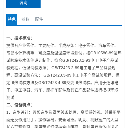
咨询
特色
参数
配件
一、技术标准：
提供各产业零件、主要配件、半成品如：电子零件、汽车零件、
笔记本计算机等…可靠度及温湿度环境测试，按GB10586-89湿热
试验箱技术条件设计制作，符合GB/T2423.1-93电工电子产品试
验规程，低温试验方法； GB/T2423.2-89电工电子产品试验规
程，高温试验方法； GB/T2423.3-89电工电子产品试验规程，恒
定湿热试验方法及GB/T2423.4-89交变湿热试验。应用于通讯电
子、电工电器、汽车、摩托车配件及其它产品部件进行摸拟环境
测试
二、设备特点：
1．造型设计：圆弧造型及雾面线条处理，高质感外观，并采用平
面无反作用把手，操作容易，安全可靠。明亮、视野宽广的大型
长方形观测窗，采用荧光灯保持箱内明亮，且利用发热体内嵌式