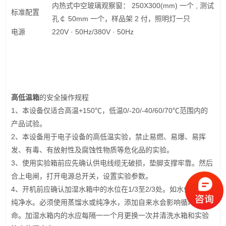
内热式中空玻璃观察窗： 250X300(mm) 一个 , 测试
标准配置
孔￠ 50mm 一个，样品架 2 付，照明灯一只
电源
220V · 50Hz/380V · 50Hz
高低温箱
的安全操作规程
1、本设备仅适合高温+150℃，低温0/-20/-40/60/70℃范围内的
产品试验。
2、本设备用于电子设备的高低温实验，禁止易燃、易爆、易挥
发、有毒、有放射性及腐蚀性物质等危化品的实验。
3、使用实验箱前应先确认供电线缆无破损，垫脚支撑牢靠。然后
合上电闸，打开电源总开关，设置实验参数。
4、开机前应确认加湿水箱中的水位在1/3至2/3处。如水位低添加
纯净水。必须使用蒸馏水或纯净水，添加自来水会影响循环泵寿
命。加湿水箱内的水应每隔一一个月更换一次并清洗水箱和实验