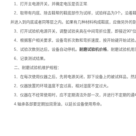
1．打开主电源开关，并确定电压是否正常.
2．取带有内底、除去鞋帮的鞋底部作为试样，试验样品为3个。沿着
并进入到内底或者同等层之内。如果有几种材料构成鞋底，应做另外的割
3．打开试验机电源开关，调整试验夹具在中间弯折位置，即接近90°
4．根据客户相关要求，设备弯折次数和弯折速度，按开始键开始试验
5．试验次数到达后，设备自动停机。
耐磨试验机价格
，耐磨试验机用
6．记录测试结果。
二、耐磨试验机维护规程：
1．在每次使用仪器之后，先将电源关闭，卸下设备上的被试样品，然
2．仪器放置的环境温度不宜过高，相对湿度不宜过大。
3．仪器在不经常使用时，应不定期清洁外部一次，并进行不定期的通
4.轴承各部要定期加润滑油，以延长设备使用寿命。