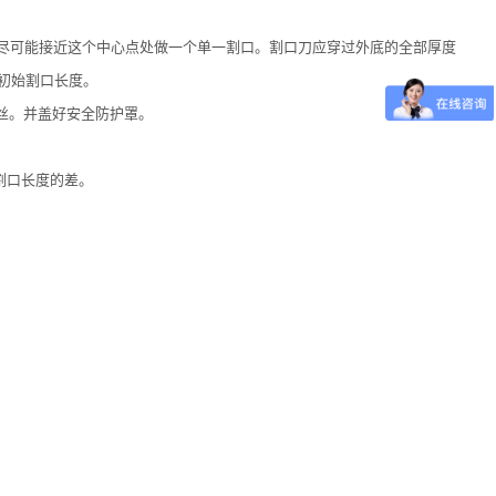
尽可能接近这个中心点处做一个单一割口。割口刀应穿过外底的全部厚度
初始割口长度。
丝。并盖好安全防护罩。
割口长度的差。