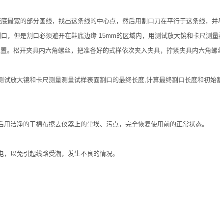
鞋底最宽的部分画线，找出这条线的中心点，然后用割口刀在平行于这条线，并
口，但是割口必须避开在鞋底边缘 15mm的区域内，用测试放大镜和卡尺测量
位置。松开夹具内六角螺丝，把准备好的式样依次夹入夹具，拧紧夹具内六角螺
。
测试放大镜和卡尺测量测量试样表面割口的最终长度,计算最终割口长度和初始
后用洁净的干棉布擦去仪器上的尘埃、污点，完全恢复使用前的正常状态。
电，以免引起线路受潮，发生不良的情况。