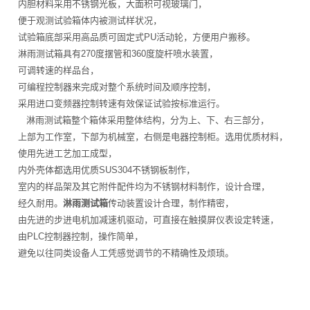
内胆材料采用不锈钢光板，大面积可视玻璃门，
便于观测试验箱体内被测试样状况，
试验箱底部采用高品质可固定式PU活动轮，方便用户搬移。
淋雨测试箱具有270度摆管和360度旋杆喷水装置，
可调转速的样品台，
可编程控制器来完成对整个系统时间及顺序控制，
采用进口变频器控制转速有效保证试验按标准运行。
淋雨测试箱整个箱体采用整体结构，分为上、下、右三部分，
上部为工作室，下部为机械室，右侧是电器控制柜。选用优质材料，
使用先进工艺加工成型，
内外壳体都选用优质SUS304不锈钢板制作，
室内的样品架及其它附件配件均为不锈钢材料制作，设计合理，
经久耐用。
淋雨测试箱
传动装置设计合理，制作精密，
由先进的步进电机加减速机驱动，可直接在触摸屏仪表设定转速，
由PLC控制器控制，操作简单，
避免以往同类设备人工凭感觉调节的不精确性及烦琐。