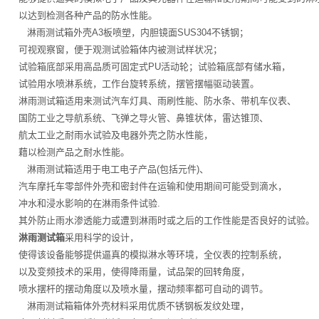
以达到检测各种产品的防水性能。
淋雨测试箱外壳A3板喷塑，内胆镜面SUS304不锈钢；
可视观察窗，便于观测试验箱体内被测试样状况；
试验箱底部采用高品质可固定式PU活动轮；试验箱底部有储水箱，
试验用水喷淋系统，工作台旋转系统，摆管摆幅驱动装置。
淋雨测试箱适用来测试汽车灯具、雨刷性能、防水条、带机车仪表、
国防工业之导航系统、飞弹之导火管、鼻锥状体，雷达锥顶、
航太工业之耐雨水试验及电器外壳之防水性能，
藉以检测产品之耐水性能。
淋雨测试箱适用于电工电子产品(包括元件)、
汽车摩托车零部件外壳和密封件在运输和使用期间可能受到滴水，
冲水和浸水影响的在淋雨条件试验.
其外防止雨水渗透能力或遭到淋雨时或之后的工作性能是否良好的试验。
淋雨测试箱
采用科学的设计，
使得该设备能够提供逼真的模拟淋水等环境，全仪表的控制系统，
以及变频技术的采用，使得降雨量，试品架的回转角度，
喷水摆杆的摆动角度以及喷水量，摆动频率都可自动的调节。
淋雨测试箱箱体外壳材料采用优质不锈钢板发纹处理，