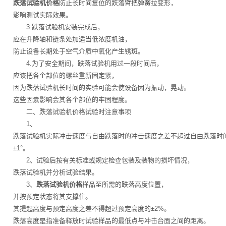
跌落试验机价格
防止长时间复位的跌落臂把弹簧拉变形，
影响测试实际效果。
3.跌落试验机安装完成后，
应在升降轴和链条处加适当低浓度机油，
防止设备长期处于空气介质中氧化产生锈斑。
4.为了安全期间，跌落试验机用过一段时间后，
应该把各个部位的螺丝重新固定紧，
因为跌落试验机长时间的实验可能会使设备因为振动，晃动。
这些因素影响会其各个部位的牢固程度。
二、跌落试验机价格试验时注意事项
1、
跌落试验机实际冲击速度与自由跌落时的冲击速度之差不超过自由跌落时
±1°。
2、试验后按有关标准或规定检查包装及装物的损坏情况，
跌落试验机并分析试验结果。
3、
跌落试验机价格
样品至所需的跌落高度位置，
并按预定状态将其支撑住。
其提起高度与预定高度之差不得超过预定高度的±2%。
跌落高度是指准备释放时试验样品的最低点与冲击台面之间的距离。