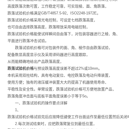
高度跌落次数可置，工作稳定可靠，可实现棱、面、角跌落，
跌落试验机价格满足GB/T4857.5-92、ISO2248-1972E。
跌落试验机价格采用光电控制，可设定七档跌落高度，
也可自由选择跌落高度，跌落释放采用电磁控制，
跌落试验机价格能使试样瞬间自由落下，对包装容器进行之棱、角、
平面进行跌落冲击试验。
跌落试验机价格可对包装件的面、角、棱作自由跌落试验，
配备数显高度显示仪及采用译码器进行高度跟踪，
从而能精确地给出产品跌落高度，
跌落试验机价格
与预设跌落高度误差不超过2%或10mm。
本机采用双柱结构，具有电动复位、电控跌落及电动升降装置，
使用方便；独有的液压缓冲装置大大的提高了机器使用寿命、
平稳性及安全性。单臂设置，跌落试验机价格可方便地放置产品，
跌落角度冲击面与底板平面角度误差小于等于5o。
一、跌落试验机的操作要点详解
1、
跌落试验机价格试验完后应按降低键使工作台面运作至最低位置然后关闭
2.每次测试结束时，应把跌落臂复位到最低位置，