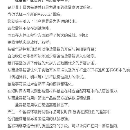
盐雾箱厂家
集设计与质量于一身，
是世界上最为先进并且最为通用的盐雾腐蚀试验箱。
当你选择一个新的Ascott盐雾箱，
您就等于引入了当今世界最为先进的技术。
该盐雾箱不仅在测试性能，
而且在人体工程学方面取得了极大的成就。例如：
更简便地实现放样、取样；
按钮气动控制顶盖可以使盐雾箱的开启与关闭更容易；
自动吹扫功能尽可能地减少腐蚀性盐雾箱进入实验室。
我们甚至改进了传统的水封方式取而代之的是密封条，
从而盐雾箱更优化了实验室的环境以及汽车行业CCT标准和国标GB中的
（例如涂料、钢材等）进行抗腐蚀能力的测试。
该盐雾箱通过对自然环境的模拟和强化，
在短时间内可以测出被测材料暴露在相应自然环境中的抗腐蚀能力，
从而盐雾箱为用户筛选产品或配方提供数据和依据.
盐雾箱是用以在高温高湿状态下，
产生一个盐雾环境待试验样品可长时间 暴露在腐蚀性的盐雾中.
他们能满足世界各国通用的试验标准，
盐雾箱非常适合作为质量控制的手段。可以让用户在同一套设备内，