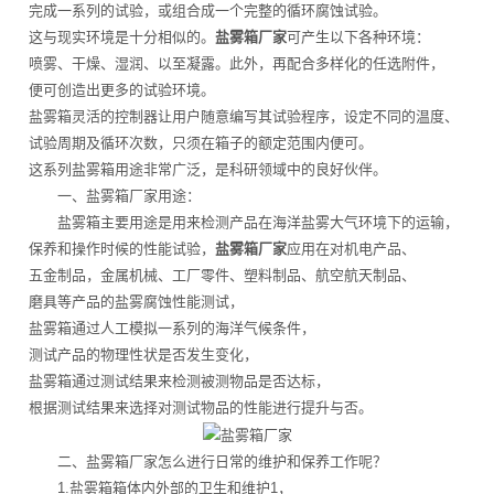
完成一系列的试验，或组合成一个完整的循环腐蚀试验。
这与现实环境是十分相似的。
盐雾箱厂家
可产生以下各种环境：
喷雾、干燥、湿润、以至凝露。此外，再配合多样化的任选附件，
便可创造出更多的试验环境。
盐雾箱灵活的控制器让用户随意编写其试验程序，设定不同的温度、
试验周期及循环次数，只须在箱子的额定范围内便可。
这系列盐雾箱用途非常广泛，是科研领域中的良好伙伴。
一、盐雾箱厂家用途：
盐雾箱主要用途是用来检测产品在海洋盐雾大气环境下的运输，
保养和操作时候的性能试验，
盐雾箱厂家
应用在对机电产品、
五金制品，金属机械、工厂零件、塑料制品、航空航天制品、
磨具等产品的盐雾腐蚀性能测试，
盐雾箱通过人工模拟一系列的海洋气候条件，
测试产品的物理性状是否发生变化，
盐雾箱通过测试结果来检测被测物品是否达标，
根据测试结果来选择对测试物品的性能进行提升与否。
二、盐雾箱厂家怎么进行日常的维护和保养工作呢？
1.盐雾箱箱体内外部的卫生和维护1，