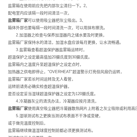
盐雾箱在使用前应先把内部灰尘清扫一下。2、
配电室内应该隔一段时间清洁一次，
盐雾箱厂家
可以使用吸尘器把灰尘吸出。3、
箱体外部也要每隔一段时间清洗一次，可以用抹布擦洗。
2.加湿器之检查与保养加湿器内之储水要及时更换，
盐雾箱厂家保持水的清洁，加湿水盘应该每月更换，让水流畅通。
3.盐雾箱查看超温保护器盐雾箱运转时，
超温保护之设定最高值加20摄氏度到30摄氏度。
盐雾箱内之温度升至超温保护之设定点时，
加热器之供电即停止，"OVERHEAT"超温警示灯亮但风扇仍运转，
盐雾箱厂家若长时间运转及无人看管，
运转前请务必确实检查超温保护器，
是否设定妥当湿球超温保护器之设定为120摄氏度。
4.冷凝器灰尘的清洗办法，冷凝器应按月清洗，
盐雾箱厂家
使用真空吸尘器把冷凝器散热网片上附着之灰尘吸除或利用高
5.湿球测试布之更换当测试布表面不干净或变硬，
或于做完温度控制后，
盐雾箱继续做温湿球度控制前都必须更换测试布。