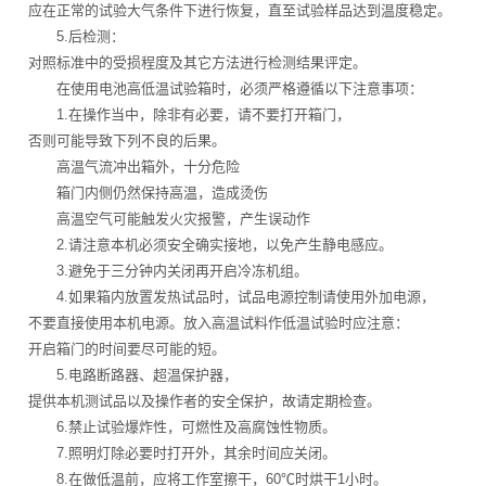
应在正常的试验大气条件下进行恢复，直至试验样品达到温度稳定。
5.后检测：
对照标准中的受损程度及其它方法进行检测结果评定。
在使用电池高低温试验箱时，必须严格遵循以下注意事项：
1.在操作当中，除非有必要，请不要打开箱门，
否则可能导致下列不良的后果。
高温气流冲出箱外，十分危险
箱门内侧仍然保持高温，造成烫伤
高温空气可能触发火灾报警，产生误动作
2.请注意本机必须安全确实接地，以免产生静电感应。
3.避免于三分钟内关闭再开启冷冻机组。
4.如果箱内放置发热试品时，试品电源控制请使用外加电源，
不要直接使用本机电源。放入高温试料作低温试验时应注意：
开启箱门的时间要尽可能的短。
5.电路断路器、超温保护器，
提供本机测试品以及操作者的安全保护，故请定期检查。
6.禁止试验爆炸性，可燃性及高腐蚀性物质。
7.照明灯除必要时打开外，其余时间应关闭。
8.在做低温前，应将工作室擦干，60℃时烘干1小时。