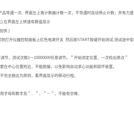
产品导通一次, 界面左上角计数器计数一次，不导通时自动停止计数；并有力
),在界面左上转速有数值显示
际加快.)
打开仪器控制面板上红色电源开关 然后按START按键开始测试,测试途中如
节，测试次数1～10000000任意调节。＂开始测定位置，一次检出原点＂
要在中心位置附近，不能跑偏，以免影响自动求心功能和损坏装置。
不完全脱出为原则，看界面显示的移动行程。
用字母和数字及＂．＂，＂－＂，不能有空格．