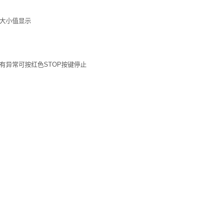
度大小值显示
有异常可按红色STOP按键停止