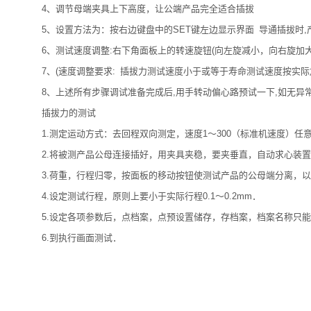
4、调节母端夹具上下高度，让公端产品完全适合插拔
5、设置方法为：按右边键盘中的SET键左边显示界面 导通插拔时,
6、测试速度调整:右下角面板上的转速旋钮(向左旋减小，向右旋加大
7、(速度调整要求: 插拔力测试速度小于或等于寿命测试速度按实
8、上述所有步骤调试准备完成后,用手转动偏心路预试一下,如无异常则
插拔力的测试
1.测定运动方式：去回程双向测定，速度1～300（标准机速度）任意调
2.将被测产品公母连接插好，用夹具夹稳，要夹垂直，自动求心装置
3.荷重，行程归零，按面板的移动按钮使测试产品的公母端分离，以
4.设定测试行程，原则上要小于实际行程0.1～0.2mm．
5.设定各项参数后，点档案，点预设置储存，存档案，档案名称只能
6.到执行画面测试．