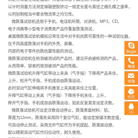
以计时测量方法测定熔融塑胶挤过一规定长度与直径之细孔模之速率，
以判别制程当中聚合物流率之均匀性。
微跌落试验机适用于手机、电话机听筒、对讲机、MP3、CD、
电子词典等小型电子消费类产品作重复跌落测试，
桌面微跌落试验机模拟日常生活中对手机抗跌可靠性的一种试验仪器，
在不同高度跌落对手机的外壳、屏幕、
内部的电子零件抗跌抗震性能的测试。
微跌落试验机在检测被测试的产品时，建议开启被检测的产品，
从而简单、容易的观测被测产品的性能。
微跌落试验机升降气缸带动上夹具（气手指）下降将产品夹住，
上升，松开气手指，手机成自由跌落运动，
此时双动气缸伸缩将手机推至上夹具能夹住之位置，
升降气缸带动上夹具（气手指）下降将手机夹住，上升，
桦开气手指，手机成自由跌落运动，如此反复直至设定次数。
微跌落试验机可设定次数自动停止，跌落表面材料：铝，
厚度为12mm，跌落处采用四个复位气缸，能设定按键次数定值，
可自动停止测试，采用无杆气缸作为手机提起、跌落驱动源，
配以精密双动气缸作归位动作，耐久使用。