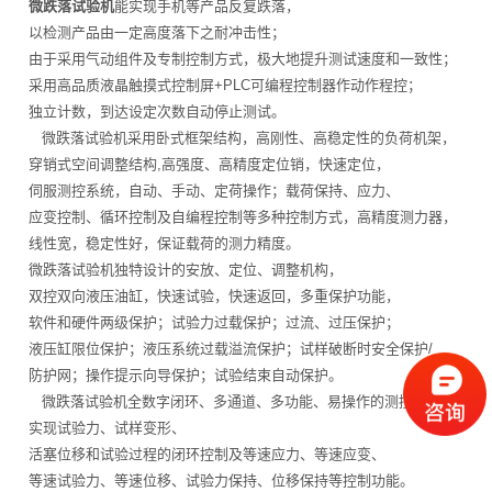
微跌落试验机
能实现手机等产品反复跌落，
以检测产品由一定高度落下之耐冲击性；
由于采用气动组件及专制控制方式，极大地提升测试速度和一致性；
采用高品质液晶触摸式控制屏+PLC可编程控制器作动作程控；
独立计数，到达设定次数自动停止测试。
微跌落试验机采用卧式框架结构，高刚性、高稳定性的负荷机架，
穿销式空间调整结构,高强度、高精度定位销，快速定位，
伺服测控系统，自动、手动、定荷操作；载荷保持、应力、
应变控制、循环控制及自编程控制等多种控制方式，高精度测力器，
线性宽，稳定性好，保证载荷的测力精度。
微跌落试验机独特设计的安放、定位、调整机构，
双控双向液压油缸，快速试验，快速返回，多重保护功能，
软件和硬件两级保护；试验力过载保护；过流、过压保护；
液压缸限位保护；液压系统过载溢流保护；试样破断时安全保护/
防护网；操作提示向导保护；试验结束自动保护。
微跌落试验机全数字闭环、多通道、多功能、易操作的测控软件；
实现试验力、试样变形、
活塞位移和试验过程的闭环控制及等速应力、等速应变、
等速试验力、等速位移、试验力保持、位移保持等控制功能。