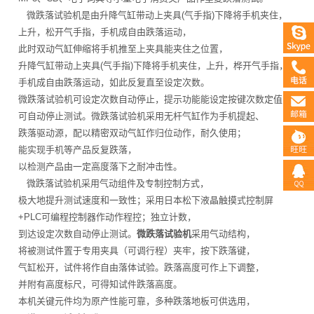
微跌落试验机是由升降气缸带动上夹具(气手指)下降将手机夹住，
上升，松开气手指，手机成自由跌落运动，
此时双动气缸伸缩将手机推至上夹具能夹住之位置，
升降气缸带动上夹具(气手指)下降将手机夹住，上升，桦开气手指，
手机成自由跌落运动，如此反复直至设定次数。
微跌落试验机可设定次数自动停止，提示功能能设定按键次数定值，
可自动停止测试。微跌落试验机采用无杆气缸作为手机提起、
跌落驱动源，配以精密双动气缸作归位动作，耐久使用；
能实现手机等产品反复跌落，
以检测产品由一定高度落下之耐冲击性。
微跌落试验机采用气动组件及专制控制方式，
极大地提升测试速度和一致性；采用日本松下液晶触摸式控制屏
+PLC可编程控制器作动作程控；独立计数，
到达设定次数自动停止测试。
微跌落试验机
采用气动结构，
将被测试件置于专用夹具（可调行程）夹牢，按下跌落键，
气缸松开，试件将作自由落体试验。跌落高度可作上下调整，
并附有高度标尺，可得知试件跌落高度。
本机关键元件均为原产性能可靠，多种跌落地板可供选用，