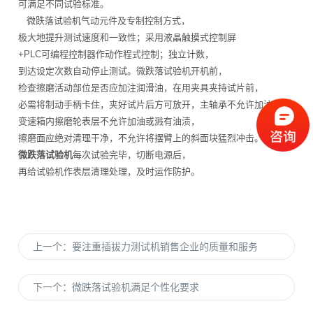
可满足不同试验标准。
微跌落试验机气动元件及专制控制方式，
极大地提升测试速度和一致性；采用液晶触摸式控制屏
+PLC可编程控制器作动作程式控制；独立计数，
到达设定次数自动停止测试。微跌落试验机开机前，
检查擦磨活动部位是否应加注润滑油，在用夹具夹持试片前，
必需将制动手柄卡住，夹好试片后方可放开，主轴承不允许加油。
变速箱内擦磨轮表层不允许加油或溅有油渍，
擦磨面应绝对清理干净，不允许将摆臂上的斜面块猛烈冲击。
微跌落试验机
每次试验完毕，切断电源后，
再给试验机作表层清理处理，及时运作防护。
上一个：
要注重插拔力测试机销售企业的质量和服务
下一个：
微跌落试验机满足个性化要求