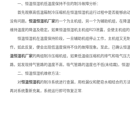
一、恒温恒湿机低温度保持不住的制冷故障分析：
首先观察高低温箱制冷压缩机在恒温恒湿机运行过程中是否能够启动，
没有问题。
恒温恒湿机厂家
的一个为主机组，另一个为辅助机组，在降
维持温度的降温及稳定。如果恒温恒湿机主机组R23泄露，会使主机组
恒温恒湿机在温度保持阶段，一旦辅助机组停止工作，主机组又无制冷
作，如此反复，便会出现低温度保持不住的故障现象。至此，已确认恒温恒
温恒湿机厂家
的两组制冷压缩机组，如果低温级压缩机的排气和吸气压力
路，如发现排气管路的温度不高，吸气管路的温度也不低(未结霜)，恒温
二、恒温恒湿机维修方法：
对
恒温恒湿机
的制冷系统进行查漏，用检漏仪和肥皂水相结合的方
再对系统重新充氟，系统运行即可恢复正常.