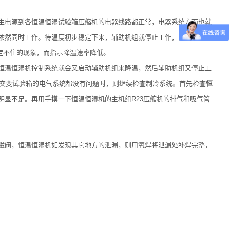
主电源到各恒温恒湿试验箱压缩机的电器线路都正常，电器系统方面也就
依然同时工作。待温度初步稳定下来，辅助机组就停止工作，由主机组来
定不住的现象，而指示降温速率降低。
恒温恒湿机控制系统就会又启动辅助机组来降温，然后辅助机组又停止工
高低交变试验箱的电气系统都没有问题时，则继续检查制冷系统。首先检查
恒
显不足。再用手摸一下恒温恒湿机的主机组R23压缩机的排气和吸气管
磁阀，恒温恒湿机如发现其它地方的泄漏，则用氧焊将泄漏处补焊完整，