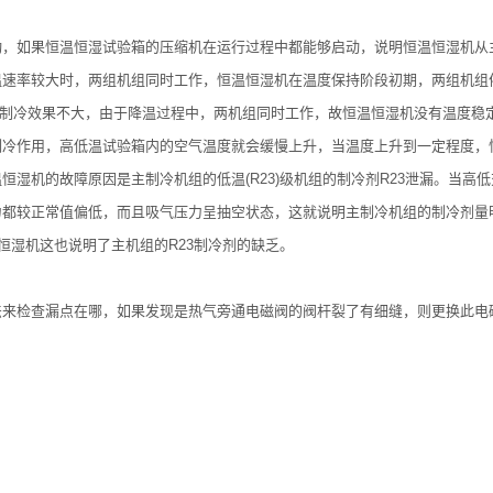
如果恒温恒湿试验箱的压缩机在运行过程中都能够启动，说明恒温恒湿机从
温速率较大时，两组机组同时工作，恒温恒湿机在温度保持阶段初期，两组机组
的制冷效果不大，由于降温过程中，两机组同时工作，故恒温恒湿机没有温度稳
作用，高低温试验箱内的空气温度就会缓慢上升，当温度上升到一定程度，
湿机的故障原因是主制冷机组的低温(R23)级机组的制冷剂R23泄漏。当
都较正常值偏低，而且吸气压力呈抽空状态，这就说明主制冷机组的制冷剂量明
恒湿机这也说明了主机组的R23制冷剂的缺乏。
法来检查漏点在哪，如果发现是热气旁通电磁阀的阀杆裂了有细缝，则更换此电