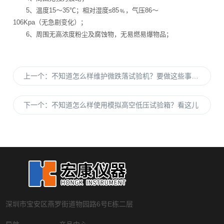
5、温度15～35℃；相对湿度≤85﹪，气压86～
106Kpa（无急剧变化）；
6、周围无高浓度粉尘及腐蚀物，无易燃易爆物品；
上一个：
不知道怎么样维护微跌落试验机？要做这些事情呢
下一个：
不知道怎么样使用模拟高空低压试验箱？看这儿
深圳市宝安区燕罗街道物园路6号E栋二层