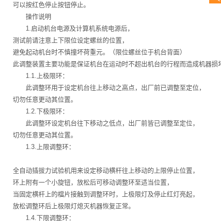
可以按红色停止按钮停止。
操作说明
1.启动机台电源及计算机系统电源后，
测试前请注意上下限位设定螺丝的位置，
避免起动机台时不慎撞坏荷重元。（限位螺丝位于机台背面）
此调整装置主要功能是保证机台在运动时不超出机台的行程而造成机器损
1.1.上极限环：
此调整环用于设定机台往上移动之高点，出厂前已调整至定位，
切勿任意更动其位置。
1.2.下极限环：
此调整环设定机台往下移动之低点，出厂前皆已调整至定位，
切勿任意更动其位置。
1.3.上限调整环：
全自动插拔力试验机用来设定移动横杆往上移动的上限停止位置，
环上附有一个小旋钮，放松后可移动调整环至适当位置，
当固定横杆上的檔片接触到调整环时，上极限灯及停止红灯亮起，
放松调整环后上极限灯熄灭机器恢复正常。
1.4.下限调整环：