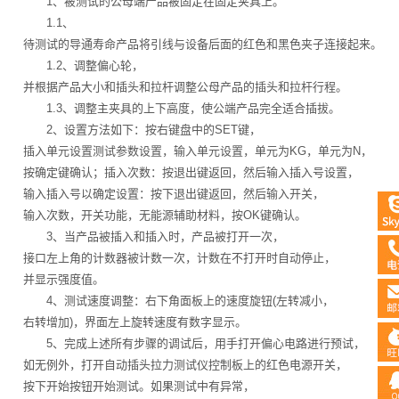
1、被测试的公母端产品被固定在固定夹具上。
1.1、
待测试的导通寿命产品将引线与设备后面的红色和黑色夹子连接起来。
1.2、调整偏心轮，
并根据产品大小和插头和拉杆调整公母产品的插头和拉杆行程。
1.3、调整主夹具的上下高度，使公端产品完全适合插拔。
2、设置方法如下：按右键盘中的SET键，
插入单元设置测试参数设置，输入单元设置，单元为KG，单元为N，
按确定键确认；插入次数：按退出键返回，然后输入插入号设置，
输入插入号以确定设置：按下退出键返回，然后输入开关，
输入次数，开关功能，无能源辅助材料，按OK键确认。
3、当产品被插入和插入时，产品被打开一次，
接口左上角的计数器被计数一次，计数在不打开时自动停止，
并显示强度值。
4、测试速度调整：右下角面板上的速度旋钮(左转减小，
右转增加)，界面左上旋转速度有数字显示。
5、完成上述所有步骤的调试后，用手打开偏心电路进行预试，
如无例外，打开自动插头拉力测试仪控制板上的红色电源开关，
按下开始按钮开始测试。如果测试中有异常，