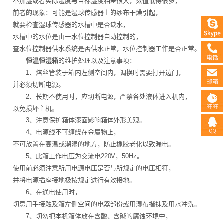
不加湿或者实际湿度与目标湿度相差很大，数值低得很多，
前者的现象：可能是湿球传感器上的纱布干燥引起，
就要检查湿球传感器的水槽中是否缺水，
水槽中的水位是由一水位控制器自动控制的，
查水位控制器供水系统是否供水正常，水位控制器工作是否正常。
恒温恒湿箱
的维护处理以及注意事项：
1、熔丝管装于箱内左侧空间内，调换时需要打开边门，
并必须切断电源。
2、长期不使用时，应切断电源，严禁各处液体进入机内，
以免损坏主机。
3、注意保护箱体漆面影响箱体外形美观。
4、电源线不可缠绕在金属物上，
不可放置在高温或潮湿的地方，防止橡胶老化以致漏电。
5、此箱工作电压为交流电220V，50Hz。
使用前必须注意所用电源电压是否与所规定的电压相符，
并将电源插座接地极按规定进行有效接地。
6、在通电使用时，
切忌用手接触及箱左侧空间的电器部份或用湿布揩抹及用水冲洗。
7、切勿把本机箱体放在含酸、含碱的腐蚀环境中，