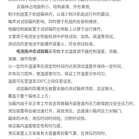
此箱体占地面积小、结构紧凑、外形美观，
制冷机组置于机组箱体内，以减少制冷机组运行时的震动、
噪声对试验箱的影响，同时便于机组的安装和维修，
电器控制面板置于试验箱的左侧板上以便于运行操作，
主要用于电池安全性能检测中炉热试验、加热、高温等测试，
测试目的是电池不能爆炸或着火，符合测试标准。
电池热冲击试验箱
采用数字式温度调节器控制温度，灵敏、
准确、操作简便，
以一定的升温速率在规定的时间内达到测试温度并保持一定时间，
并有风力搅拌，使温度更均匀，保证工作温度分布均匀，
温度可在室温至200℃之间任意设定。
试验箱的防爆泄压装置安装约测试箱体顶部，且足够大，
覆盖于整个箱体正上方；
当箱内由于非正常工作状态导致箱内或管道内压力剧增超过安全压力时，
泄压装置将会被迅速打开，高效泄压，迅速减小箱内压力对箱门、
箱体的冲击；泄压时间时间短，归附时间快，
保证箱内温度稳定性和均匀度，
泄压装置上方安装有大容量密封集气罩，在泄压的同时，