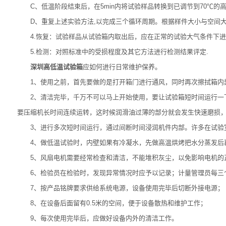
C、低温阶段结束后，在5min内将试验样品转换到已调节到70℃的高
D、重复上述实验方法,以完成三个循环周期。根据样件大小与空间大
4.恢复：试验样品从试验箱内取出后，应在正常的试验大气条件下进
5.检测：对照标准中的受损程度及其它方法进行检测结果评定.
深圳高低温试验箱
应如何进行日常维护保养。
1、使用之前，首先要做的是打开箱门进行通风，同时再次擦拭箱内部
2、清洁完毕，千万不可以马上开始使用，要让试验箱短时间运行一下
要压缩机长时间连续运转，这时候润滑油过薄的部分就会发生快速磨损
3、进行多次短时间运行，通过间断时间浸润机件内部。许多在试验室
4、做低温试验时，内壁如果有冷凝水，先做高温烘烤把水分蒸发后
5、风扇电机需要经常检查和清洁，不能堆积灰尘，以免影响电机的正
6、检验员在检验时，发现异常情况时应予以记录；计量管理员每三个
7、按产品铭牌要求供给系统电源，设备使用完毕后切断外接电源；
8、在设备后面留有0.5米的空间，便于设备散热和维护工作；
9、每次使用完毕后，应做好设备内外的清洁工作。