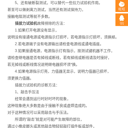
5、还有破断裂测试，可以替代一些拉力试验机作用。
甚至可以做剥离力测试，当然还有测试保持力，
接触电阻测试等就不多数。
插拔力试验机
故障排除的方法：
1.如果打开电源没有显示，
说明没有接通电源或电源指示灯损坏，若电源指示灯损坏，须换掉。
2.若电源端子没有电源输出请检查电源线或通电插座。
3.如果接通电源，电源指示灯有指示，按测试键机器不工作，
请检查继电器是否有掉线或断线，若有掉线或断线请及时接好，
若无掉线或断线情况说明继电器损坏须*换。
4.如果电源指示灯亮，力值器无显示，说明力值器已损坏，
须更换力值器。
插拔力试验机的诊断方法：
1、敲击手压法
经常会遇到运行时好时坏的现象，
这种现象绝大多数是由于接触不良或虚焊造成的。
对于这种情况可以采用敲击与手压法。
所谓的“敲击”就是对可能产生故障的部位，
通过小橡皮鎯头或其他敲击物轻轻敲打插件板或部件，