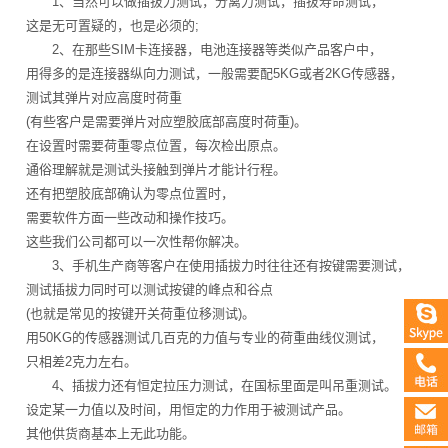
1、当然可以做插拔力测试，分离力测试，插拔寿命测试，
这是无可置疑的，也是必须的;
2、在那些SIM卡连接器，电池连接器等类似产品客户中，
用得多的是连接器纵向力测试，一般需要配5KG或者2KG传感器，
测试其弹片对应高度时荷重
(有些客户是需要弹片对应塑胶底部高度时荷重)。
在设置时需要荷重零点位置，每次检出原点。
通俗理解就是测试头接触到弹片才能计行程。
还有把塑胶底部确认为零点位置时，
需要软件方面一些改动和操作技巧。
这些我们公司都可以一次性帮你解决。
3、手机生产商等客户在使用插拔力时往往还有按键需要测试，
测试插拔力同时可以测试按键的峰点和谷点
(也就是常见的按键开关荷重位移测试)。
用50KG的传感器测试几百克的力值与专业的荷重曲线仪测试，
只相差2克力左右。
4、插拔力还有恒定拉压力测试，在国标里面是叫吊重测试。
设定某一力值以及时间，用恒定的力作用于被测试产品。
其他供货商基本上无此功能。