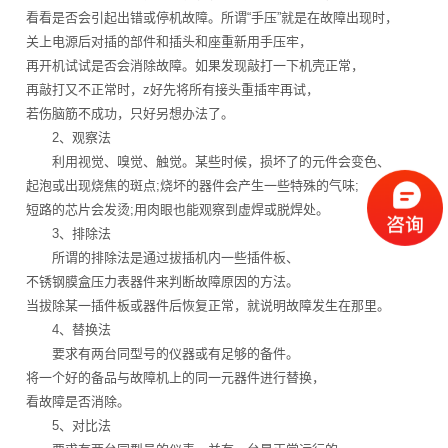
看看是否会引起出错或停机故障。所谓“手压”就是在故障出现时，
关上电源后对插的部件和插头和座重新用手压牢，
再开机试试是否会消除故障。如果发现敲打一下机壳正常，
再敲打又不正常时，z好先将所有接头重插牢再试，
若伤脑筋不成功，只好另想办法了。
2、观察法
利用视觉、嗅觉、触觉。某些时候，损坏了的元件会变色、
起泡或出现烧焦的斑点;烧坏的器件会产生一些特殊的气味;
短路的芯片会发烫;用肉眼也能观察到虚焊或脱焊处。
3、排除法
所谓的排除法是通过拔插机内一些插件板、
不锈钢膜盒压力表器件来判断故障原因的方法。
当拔除某一插件板或器件后恢复正常，就说明故障发生在那里。
4、替换法
要求有两台同型号的仪器或有足够的备件。
将一个好的备品与故障机上的同一元器件进行替换，
看故障是否消除。
5、对比法