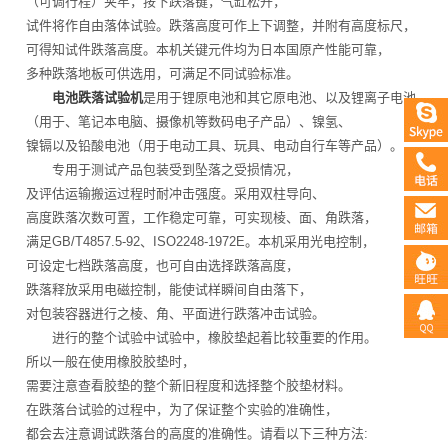
（可调行程）夹牢，按下跌落键，气缸松开，
试件将作自由落体试验。跌落高度可作上下调整，并附有高度标尺，
可得知试件跌落高度。本机关键元件均为日本国原产性能可靠，
多种跌落地板可供选用，可满足不同试验标准。
电池跌落试验机
是用于锂原电池和其它原电池、以及锂离子电池
（用于、笔记本电脑、摄像机等数码电子产品）、镍氢、
镍镉以及铅酸电池（用于电动工具、玩具、电动自行车等产品）。
专用于测试产品包装受到坠落之受损情况，
及评估运输搬运过程时耐冲击强度。采用双柱导向、
高度跌落次数可置，工作稳定可靠，可实现棱、面、角跌落，
满足GB/T4857.5-92、ISO2248-1972E。本机采用光电控制，
可设定七档跌落高度，也可自由选择跌落高度，
跌落释放采用电磁控制，能使试样瞬间自由落下，
对包装容器进行之棱、角、平面进行跌落冲击试验。
进行的整个试验中试验中，橡胶垫起着比较重要的作用。
所以一般在使用橡胶胶垫时，
需要注意查看胶垫的整个新旧程度和选择整个胶垫材料。
在跌落台试验的过程中，为了保证整个实验的准确性，
都会去注意调试跌落台的高度的准确性。请看以下三种方法: