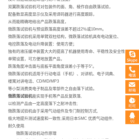
双翼跌落试验机可对包装件的面、角、棱作自由跌落试验，
配备数显高度显示仪及采用译码器进行高度跟踪，
从而能精确地给出产品跌落高度，
微跌落试验机与预设跌落高度误差不超过2％或10mm。
微跌落试验机采用单臂双柱结构，微跌落试验机具有电动复位、
电控跌落及电动升降装置：使用方便；
独有的液压缓冲装置大大的提高了机器使用寿命、平稳性及安全性
单臂设置，可方便地放置产品，
跌落角度冲击面与底板平面角度误差小于等于5°。
微跌落试验机适用于行动电话（手机）、对讲机、电子词典、
楼寓对讲电话、CD/MD/MP3
等小型消费类电子制品及零部件之自由落下试验。
微跌落试验机
能实现手机等产品反复跌落,
以检测产品由一定高度落下之耐冲击性;
微跌落试验机由于采用气动组件及专门制控制方式,
极大地提升测试速度和一致性;采用日本SMC 优质气动组件,
耐久使用.
微跌落试验机动作原理