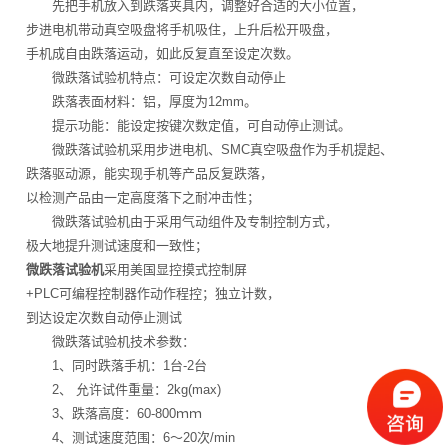
先把手机放入到跌落夹具内，调整好合适的大小位置，
步进电机带动真空吸盘将手机吸住，上升后松开吸盘，
手机成自由跌落运动，如此反复直至设定次数。
微跌落试验机特点：可设定次数自动停止
跌落表面材料：铝，厚度为12mm。
提示功能：能设定按键次数定值，可自动停止测试。
微跌落试验机采用步进电机、SMC真空吸盘作为手机提起、
跌落驱动源，能实现手机等产品反复跌落，
以检测产品由一定高度落下之耐冲击性；
微跌落试验机由于采用气动组件及专制控制方式，
极大地提升测试速度和一致性；
微跌落试验机
采用美国显控摸式控制屏
+PLC可编程控制器作动作程控；独立计数，
到达设定次数自动停止测试
微跌落试验机技术参数：
1、同时跌落手机：1台-2台
2、 允许试件重量：2kg(max)
3、跌落高度：60-800ｍｍ
4、测试速度范围：6～20次/min