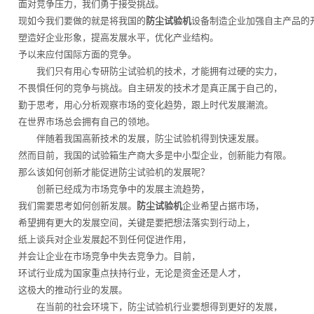
面对竞争压力，我们勇于接受挑战。
现如今我们要做的就是将我国的
防尘试验机
设备制造企业加强自主产品的
塑造好企业形象，提高发展水平，优化产业结构。
予以来应付国际方面的竞争。
我们只有用心专研防尘试验机的技术，才能拥有过硬的实力，
不畏惧任何的竞争与挑战。自主研发的技术才是真正属于自己的，
勤于思考，用心分析观察市场的变化趋势，跟上时代发展潮流。
在世界市场总会拥有自己的领地。
伴随着我国高新技术的发展，防尘试验机得到快速发展。
然而目前，我国的试验箱生产商大多是中小型企业，创新能力有限。
那么该如何创新才能促进防尘试验机的发展呢？
创新已经成为市场竞争中的发展主流趋势，
我们需要思考如何创新发展。
防尘试验机
企业希望占据市场，
希望拥有更大的发展空间，关键是要把想法落实到行动上，
纸上谈兵对企业发展起不到任何促进作用，
并会让企业在市场竞争中失去竞争力。目前，
环试行业成为国家重点扶持行业，无论是资金还是人才，
这极大的推动行业的发展。
在当前的社会环境下，防尘试验机行业要想得到更好的发展，