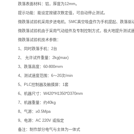
跌落表面材料：铝，厚度为12mm。
提示功能：能设定按键次数定值，可自动停止测试。
微跌落试验机采用步进电机、SMC真空吸盘作为手机提起、跌落驱动
微跌落试验机由于采用气动组件及专制控制方式，极大地提升测试速
微跌落试验机技术参数：
1、同时跌落手机：2台
2、 允许试件重量：2kg(max)
3、跌落高度：60-800ｍｍ
4、测试速度范围：6～20次/min
5、PLC控制器及触摸屏：1套
6、机器尺寸：W420*H1350*D370mm
7、机器重量：约40kg
8、气源：≥0.5Mpa
9、电源：AC 220V 或指定
备注：制作部分电气与主体为一体式