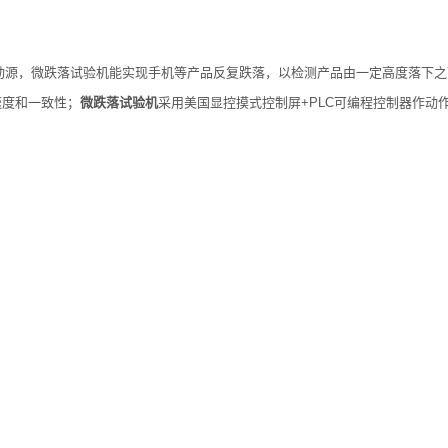
源，微跌落试验机能实现手机等产品反复跌落，以检测产品由一定高度落下之
度和一致性；
微跌落试验机
采用美国显控摸式控制屏+PLC可编程控制器作动