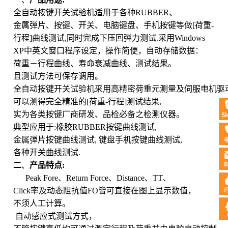
全自动按键开关试验机适用于各种
RUBBER
、
金属弹片、按键、开关、电脑键盘、手机按键等做
[
荷重
-
行程
]
曲线测试
,
同时完成下压回弹力测试
.
采用
Windows
XP
中英文窗口程序设定，操作简便，自动存储数据：
荷重－行程曲线、寿命衰减曲线、测试结果。
且测试方法可保存调用。
全自动按键开关试验机采用高精密荷重元测量及伺服电机驱
可以测得完全精准的
[
荷重
-
行程
]
测试结果
,
实为各类按键厂商研发、品检必备之检测仪器。
典型应用于
:
橡胶
RUBBER
按键曲线测试
,
金属弹片按键曲线测试
,
键盘手机按键曲线测试
,
各种开关曲线测试
.
二
、
产品特点
:
Peak Fore
、
Return Force
、
Distance
、
TT
、
Click
率及动态阻抗值
FO
皆可直接在图上显示数值，
不须人工计算。
自动感应式测试方式，