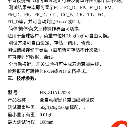
不管按键高低均可通过测定行程及荷重并由电脑自动控制。
测试结果完毕即可显示
FC
、
FC_D
、
FP
、
FP_D
、
FM
、
FM_D
、
FR
、
FR_D
、
CC
、
CC_F
、
CR
、
TT
、
FO
、
FO_D
等，并可自动判定
Passed
或
Fail
。
简体
/
繁体
/
英文三种操作界面可切换，
适用于全球客户，荷重单位
N,Lb,gf,kgf,
可自由切换。
测试方法可自由设定、存储、调用、修改，
测试结果存储于硬盘（每笔皆可存储不计次数），
可直接列印数据、曲线。
全自动按键、开关试验机可生成寿命衰减曲线，
检测报表可转换为
Excel
或
PDF
文档格式。
三
、
技术
参数
:
型 号：
HK-ZDAJ-205S
产品名称：
全自动按键荷重曲线测试仪
测试荷重种类：
5kgf(
)
2kgf
500gf
标配
，
，
最小显示荷重：
0.01gf
最大测试行程：
100mm