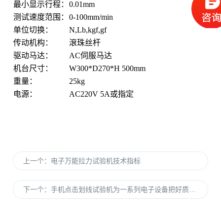
最小显示行程：
0.01mm
测试速度范围：
0-100mm/min
单位切换：
N,Lb,kgf,gf
传动机构：
滾珠丝杆
驱动马达：
AC
伺服马达
机台尺寸：
W300*D270*H 500mm
重量：
25kg
电源：
AC220V 5A
或指定
上一个：
电子万能拉力试验机技术指标
下一个：
手机点击划线试验机为一系列电子设备把好质量关