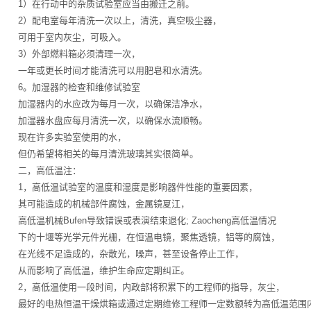
1）在行动中的杂质试验室应当由搬迁之前。
2）配电室每年清洗一次以上，清洗，真空吸尘器，
可用于室内灰尘，可吸入。
3）外部燃料箱必须清理一次，
一年或更长时间才能清洗可以用肥皂和水清洗。
6。加湿器的检查和维修试验室
加湿器内的水应改为每月一次，以确保洁净水，
加湿器水盘应每月清洗一次，以确保水流顺畅。
现在许多实验室使用的水，
但仍希望将相关的每月清洗玻璃其实很简单。
二，高低温注：
1，高低温试验室的温度和湿度是影响器件性能的重要因素，
其可能造成的机械部件腐蚀，金属镜夏江，
高低温机械Bufen导致错误或表演结束退化; Zaocheng高低温情况
下的十堰等光学元件光栅，在恒温电镜，聚焦透镜，铝等的腐蚀，
在光线不足造成的，杂散光，噪声，甚至设备停止工作，
从而影响了高低温，维护生命应定期纠正。
2，高低温使用一段时间，内政部将积累下的工程师的指导，灰尘，
最好的电热恒温干燥烘箱或通过定期维修工程师一定数额转为高低温范围