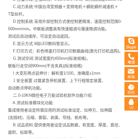
C.动力系统:中国台湾变频器＋变频电机＋蜗轮蜗杆减速机＋
T型丝杆。
D.控制系统:采用外部控制方式使控制更精准，速度控制范围0-
500mm/min。中联板调整具有快速粗调与慢速微调功能。
测试后自动储存、可设定自动返回。
E.显示方式:8段LED数码管显示。
F.打印方式：彩色喷墨打印机打印数据曲线(激光打印机选购)。
G.测试空间:测试宽度约450mm(标准规格)，
联板行走空间900mm(不含夹具)(标准规格)
I.大变形两点延伸计：解析度1/100，准确度±1mm
J.安全装置:过载紧急停机装置、上下行程限定装置、
自动断点停机功能。
二.0-10KN微控电子万能试验机软件功能介绍:
A.测试标准模块化功能:
集成使用者设定所需应用的测试标准设定、拉伸方、拉伸圆
(含园材)、压缩、撕裂、剥离、帘线、帆布等。
B.试品资料:提供使用者设定试品数据，有宽度、厚度、直径、
面积、标距等。