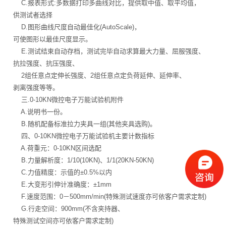
C.报表形式:多数据打印多曲线对比，提供取中值、取平均值，
供测试者选择
D.图形曲线尺度自动最佳化(AutoScale)，
可使图形以最佳尺度显示。
E.测试结束自动存档，测试完毕自动求算最大力量、屈服强度、
抗拉强度、抗压强度、
2组任意点定伸长强度、2组任意点定负荷延伸、延伸率、
剥离强度等等。
三.0-10KN微控电子万能试验机附件
A.说明书一份。
B.随机配备标准拉力夹具一组(其他夹具选购)。
四、0-10KN微控电子万能试验机主要计数指标
A.荷重元：0-10KN区间选配
B.力量解析度：1/10(10KN)、1/1(20KN-50KN)
C.力值精度：示值的±0.5%以内
E.大变形引伸计准确度：±1mm
F.速度范围：0－500mm/min(特殊测试速度亦可依客户需求定制)
G.行走空间：900mm(不含夹持器、
特殊测试空间亦可依客户需求定制)