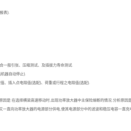
表).
合一般引张、压缩测试、及插拔力寿命测试.
机器自动停止).
、插入点电阻值(选配)、荷重或行程之电阻值(选配).
是:在选择横梁高速移动时,出现功率放大器中主保险熔断的情况.分析原因是,
又一直向功率放大器的电源部分供电,使其电源部分中的滤波和稳压电容一直充