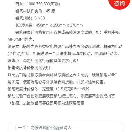
荷重：1000 750 500(可选)
铅笔与试样夹角：45 度
铅笔规格：6H-6B
长X宽X高：450mm x 150mm x 270mm
铅笔硬度计价格专用于各种成品喷涂硬度试验，如：手机外壳，
MP3/MP4外壳，
笔记本电脑外壳等各类家电数码产品外壳喷涂硬度测试。机器为电动
(半自动)控制，机器通过一个步进电机运动过传动，实现前后动作，
噪声小，稳定！测试行程依具体要求可调！
铅笔硬度计价格
测试说明：
以硬度铅笔刮搔涂膜表面测试涂膜层之表面硬度，硬度铅笔以45°
角固定，使前端笔心与涂膜层表面接触，并加以适当荷重，
铅笔硬度计价格依一定速度（JIS规范0.5mm/秒）
移动试验平台使涂膜层表面移动经过笔心，涂膜层不会造成损害
（刮痕）之最软铅笔等级即可视为涂膜层硬度
上一个：
高低温箱价格前景诱人