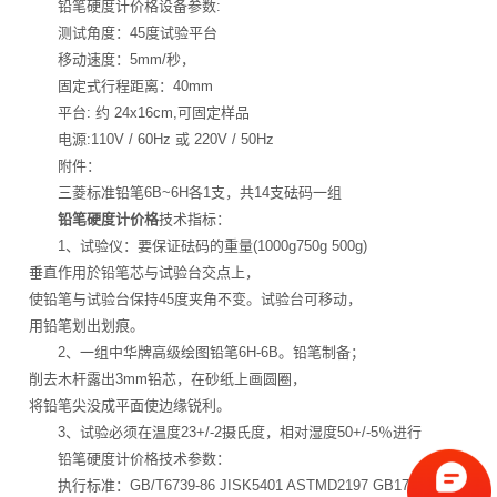
铅笔硬度计价格设备参数:
测试角度：45度试验平台
移动速度：5mm/秒，
固定式行程距离：40mm
平台: 约 24x16cm,可固定样品
电源:110V / 60Hz 或 220V / 50Hz
附件：
三菱标准铅笔6B~6H各1支，共14支砝码一组
铅笔硬度计价格
技术指标：
1、试验仪：要保证砝码的重量(1000g750g 500g)
垂直作用於铅笔芯与试验台交点上，
使铅笔与试验台保持45度夹角不变。试验台可移动，
用铅笔划出划痕。
2、一组中华牌高级绘图铅笔6H-6B。铅笔制备；
削去木杆露出3mm铅芯，在砂纸上画圆圈，
将铅笔尖没成平面使边缘锐利。
3、试验必须在温度23+/-2摄氏度，相对湿度50+/-5％进行
铅笔硬度计价格技术参数：
执行标准：GB/T6739-86 JISK5401 ASTMD2197 GB1727-70