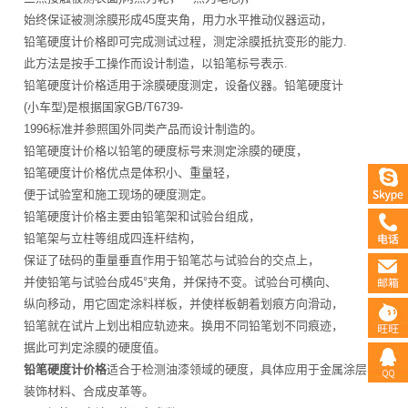
始终保证被测涂膜形成45度夹角，用力水平推动仪器运动，
铅笔硬度计价格即可完成测试过程，测定涂膜抵抗变形的能力.
此方法是按手工操作而设计制造，以铅笔标号表示.
铅笔硬度计价格适用于涂膜硬度测定，设备仪器。铅笔硬度计
(小车型)是根据国家GB/T6739-
1996标准并参照国外同类产品而设计制造的。
铅笔硬度计价格以铅笔的硬度标号来测定涂膜的硬度，
铅笔硬度计价格优点是体积小、重量轻，
便于试验室和施工现场的硬度测定。
铅笔硬度计价格主要由铅笔架和试验台组成，
铅笔架与立柱等组成四连杆结构，
保证了砝码的重量垂直作用于铅笔芯与试验台的交点上，
并使铅笔与试验台成45°夹角，并保持不变。试验台可横向、
纵向移动，用它固定涂料样板，并使样板朝着划痕方向滑动，
铅笔就在试片上划出相应轨迹来。换用不同铅笔划不同痕迹，
据此可判定涂膜的硬度值。
铅笔硬度计价格
适合于检测油漆领域的硬度，具体应用于金属涂层、
装饰材料、合成皮革等。