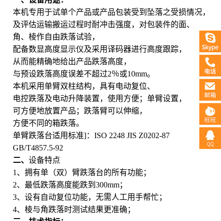
本机专用于试单个产品或产品包装受到坠落之受损情况，
及评估运输搬运过程时耐冲击强度，对包装件的面、
角、棱作自由跌落试验，
配备数显高度显示仪及采用译码器进行高度跟踪，
从而能精确地给出产品跌落高度，
与预设跌落高度误差不超过2％或10mm。
本机采用单臂双柱结构，具有电动复位、
电控跌落及电动升降装置，使用方便；单臂设置，
可方便地放置产品；跌落臂可以伸缩，
方便不同的箱跌落。
单臂跌落台适用标准]：ISO 2248 JIS Z0202-87
GB/T4857.5-92
二、
设备特点
1
、拥有单（双）
臂跌落台
的所有功能；
2
、最低跌落高度能跌到300mm；
3
、设有自动复位功能，无需人工用手帮忙
；
4
、棱与角跌落时测试结果更准确；