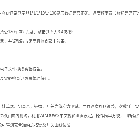
查记录显示器1*1/1*10/1*100显示数据是否正确。速度频率调节旋钮是否正
0g±30g力度，敲击频率为3-4次/秒
器，并调整敲击速度机检查敲击效果。
电子文件拟成实验报告。
及实验检查记录表整理保存。
、计算器、记事本，键盘，开关等做寿命测试。而且速度可以调整，次数任一
移」曲线测试，利用WINDOWS中文视窗画面设定，操作简单方便，且所有资料
及可得到完全准确之按键及开关曲线试验