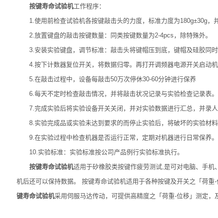
按键寿命试验机
工作程序：
1.使用前检查试验机各按键敲击头的力度，标准力度为180g±30g，并检
2.放置键盘的敲击按键数量：同类按键数量为2-4pcs，除特殊外。
3.安装实验键盘，调节标准：敲击头将键帽压到底，键帽及硅胶同时承受18
4.按下计数器复位开关，将数据归零。再打开调频器电源开关启动机
5.在敲击过程中，设备每敲击50万次停休30-60分钟进行保养
6.每天不定时检查敲击情况，并将敲击状况记录与实验检查记录表。
7.完成实验后将实验设备开关关闭，并对实验数据进行汇总，并录人
8.实验完成品或实验未达到要求的而停止实验后，将破坏的实验材料
9.在实验过程中检查机器是否运行正常，定期对机器进行日常保养。
10.实验标准：实验标准按公司产品例行实验标准执行。
按键寿命试验机
适用于矽橡胶类按键作疲劳测试,是可对电脑、手机
机后还可以保持数据。 按键寿命试验机适用于各种按键及开关之「荷重-位
键寿命试验机
采用伺服马达传动，可提供高精度之「荷重-位移」测定，